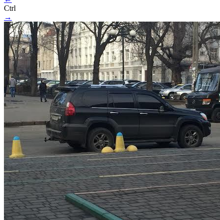
Ctrl
→