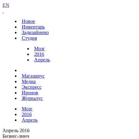
EN
Новое
Инвентарь
Задизайнено
Студия
Мозг
2016
Апрель
Магазинус
Медиа
Экспресс
Иронов
Журналус
Мозг
2016
Апрель
Апрель 2016
Бизнес-линч