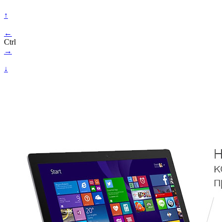
↑
←
Ctrl
→
↓