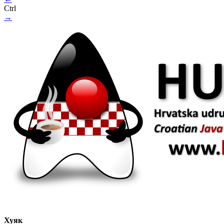
Ctrl
→
Хуяк