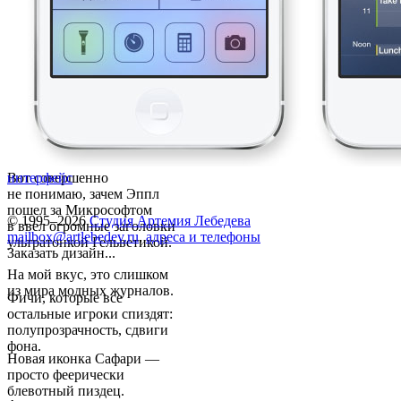
Вот совершенно
интерфейс
не понимаю, зачем Эппл
пошел за Микрософтом
© 1995–2026
Студия Артемия Лебедева
в ввел огромные заголовки
mailbox@artlebedev.ru
,
адреса и телефоны
ультратонкой Гельветикой.
Заказать дизайн...
На мой вкус, это слишком
из мира модных журналов.
Фичи, которые все
остальные игроки спиздят:
полупрозрачность, сдвиги
фона.
Новая иконка Сафари —
просто феерически
блевотный пиздец.