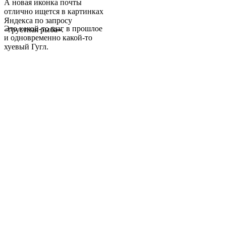
А новая иконка почты
отлично ищется в картинках
Яндекса по запросу
Это какой-то шаг в прошлое
«грустная рыба».
и одновременно какой-то
хуевый Гугл.