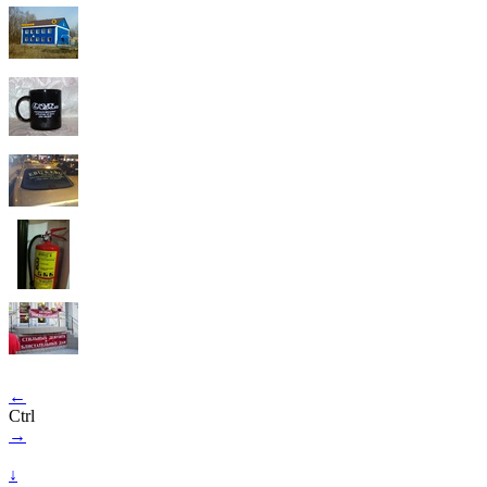
←
Ctrl
→
↓