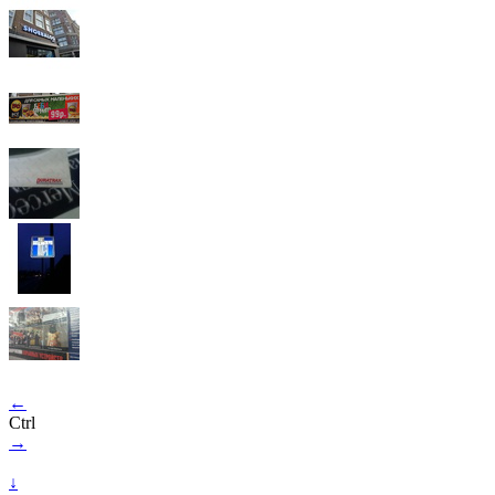
←
Ctrl
→
↓