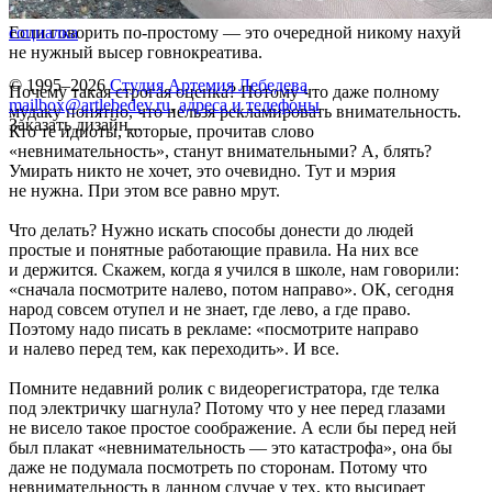
Если говорить по-простому — это очередной никому нахуй
социалка
не нужный высер говнокреатива.
© 1995–2026
Студия Артемия Лебедева
Почему такая строгая оценка? Потому что даже полному
mailbox@artlebedev.ru
,
адреса и телефоны
мудаку понятно, что нельзя рекламировать внимательность.
Заказать дизайн...
Кто те идиоты, которые, прочитав слово
«невнимательность», станут внимательными? А, блять?
Умирать никто не хочет, это очевидно. Тут и мэрия
не нужна. При этом все равно мрут.
Что делать? Нужно искать способы донести до людей
простые и понятные работающие правила. На них все
и держится. Скажем, когда я учился в школе, нам говорили:
«сначала посмотрите налево, потом направо». ОК, сегодня
народ совсем отупел и не знает, где лево, а где право.
Поэтому надо писать в рекламе: «посмотрите направо
и налево перед тем, как переходить». И все.
Помните недавний ролик с видеорегистратора, где телка
под электричку шагнула? Потому что у нее перед глазами
не висело такое простое соображение. А если бы перед ней
был плакат «невнимательность — это катастрофа», она бы
даже не подумала посмотреть по сторонам. Потому что
невнимательность в данном случае у тех, кто высирает