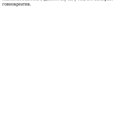
говнокреатив.