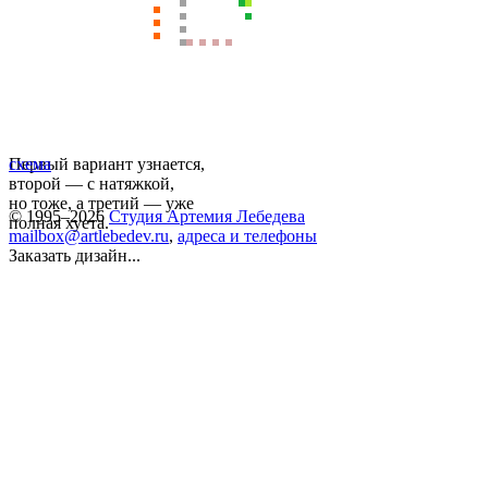
Первый вариант узнается,
схема
второй — с натяжкой,
но тоже, а третий — уже
© 1995–2026
Студия Артемия Лебедева
полная хуета.
mailbox@artlebedev.ru
,
адреса и телефоны
Заказать дизайн...