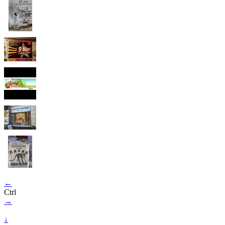
←
Ctrl
→
↓