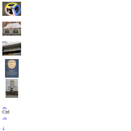
←
Ctrl
→
↓