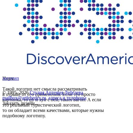
Норм.
логотип
Такой логотип нет смысла рассматривать
© 1995–2026
Студия Артемия Лебедева
в отрыве от его применения. Если это просто
mailbox@artlebedev.ru
,
адреса и телефоны
картинка, то ну и хуй с ней, таких вагон. А если
Заказать дизайн...
это реальный туристический логотип,
то он обладает всеми качествами, которые нужны
подобному логотипу.