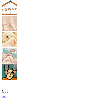
←
Ctrl
→
↓