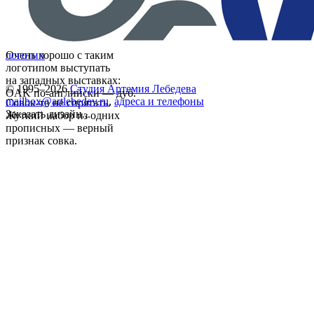
Очень хорошо с таким
логотип
логотипом выступать
на западных выставках:
© 1995–2026
Студия Артемия Лебедева
OAK по-английски — дуб.
mailbox@artlebedev.ru
,
адреса и телефоны
Совок-то не спрятать.
Заказать дизайн...
Жуткий набор из одних
прописных — верный
признак совка.