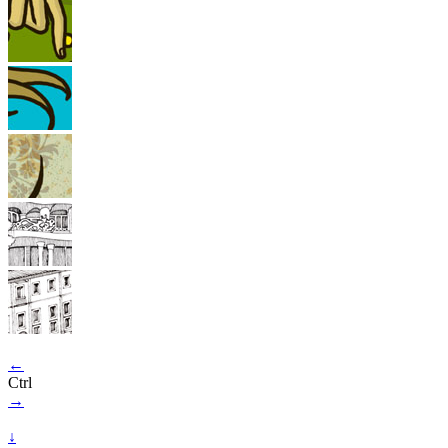
←
Ctrl
→
↓