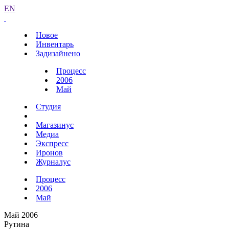
EN
Новое
Инвентарь
Задизайнено
Процесс
2006
Май
Студия
Магазинус
Медиа
Экспресс
Иронов
Журналус
Процесс
2006
Май
Май 2006
Рутина