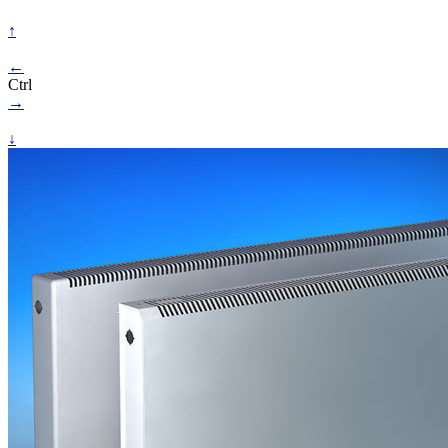
↑
←
Ctrl
→
↓