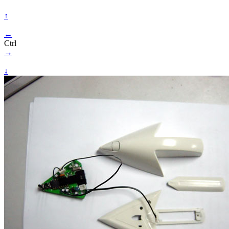
↑
←
Ctrl
→
↓