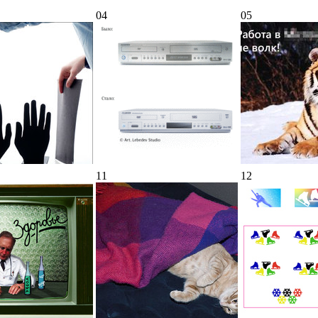
04
05
11
12