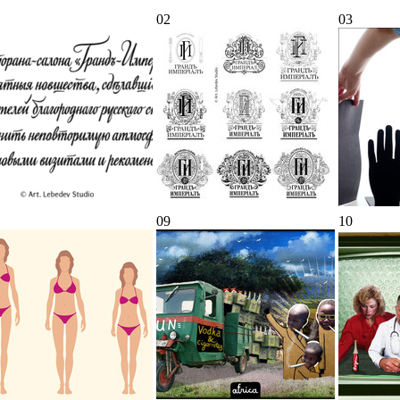
02
03
09
10