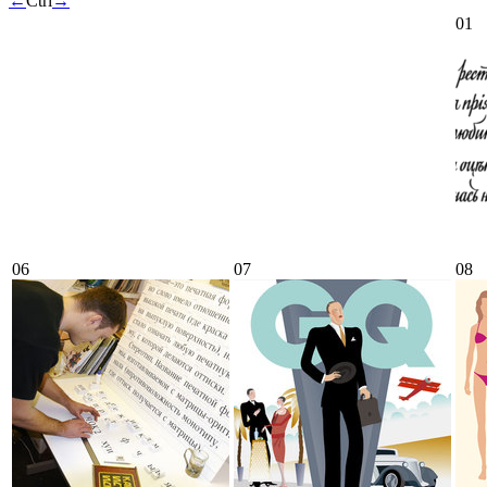
←
Ctrl
→
01
06
07
08