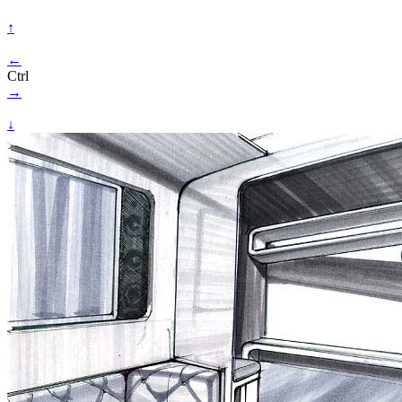
↑
←
Ctrl
→
↓