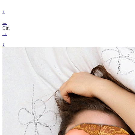
↑
←
Ctrl
→
↓