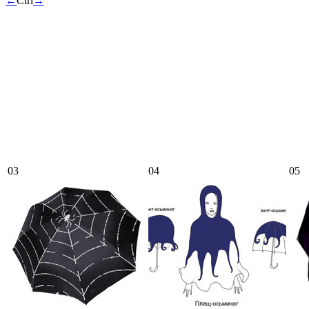
←
Ctrl
→
03
04
05