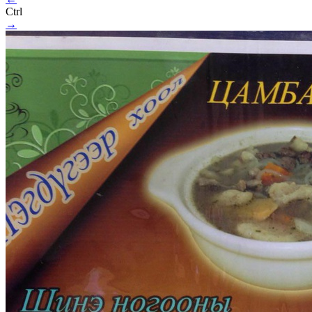
Ctrl
→