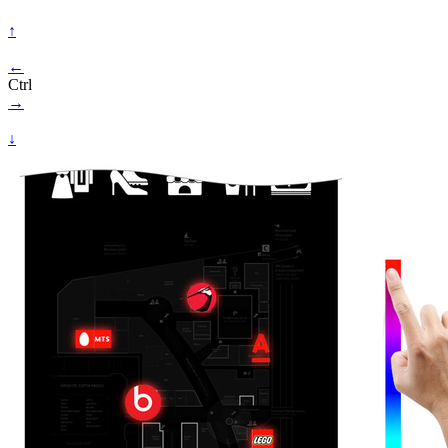
↑
←
Ctrl
→
↓