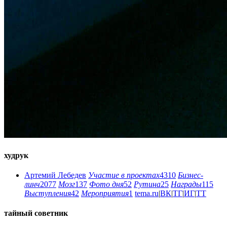
худрук
Артемий Лебедев
Участие в проектах
4310
Бизнес-
линч
2077
Мозг
137
Фото дня
52
Рутина
25
Награды
115
Выступления
42
Мероприятия
1
tema.ru
|
ВК
|
ТГ
|
ИГ
|
ТТ
тайный советник