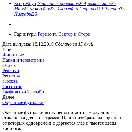
Егор Жгун
Участие в проектах
269
Бизнес-линч
39
Мозг
27
Фото дня
23
Техдизайн
5
Стрипы
113
Рутина
33
Награды
26
Гарнитуры
Горизонт
,
Сектор
и
Стори
Дата выпуска: 18.12.2019
Сделано за 15 дней
Еще
Животные
Парки и территории
Отдых
Реклама
Регионы
Москва
Госсектор
Графический дизайн
Далее
Охуенные футболки
Охуенные футболки выпущены по мотивам охуенного
стикерпака для «Телеграма». На них изображены картинки,
от которых одновременно дергается глаз и льются слезы
восторга.