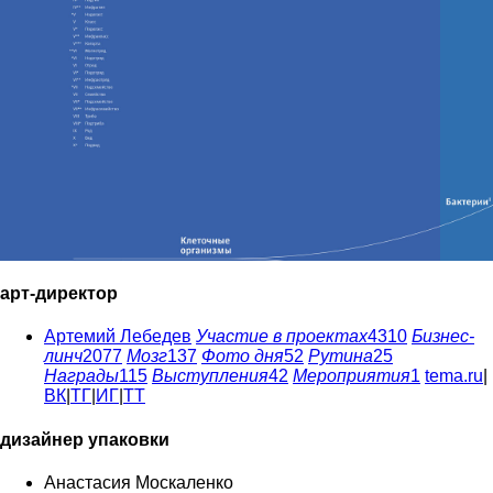
арт-директор
Артемий Лебедев
Участие в проектах
4310
Бизнес-
линч
2077
Мозг
137
Фото дня
52
Рутина
25
Награды
115
Выступления
42
Мероприятия
1
tema.ru
|
ВК
|
ТГ
|
ИГ
|
ТТ
дизайнер упаковки
Анастасия Москаленко