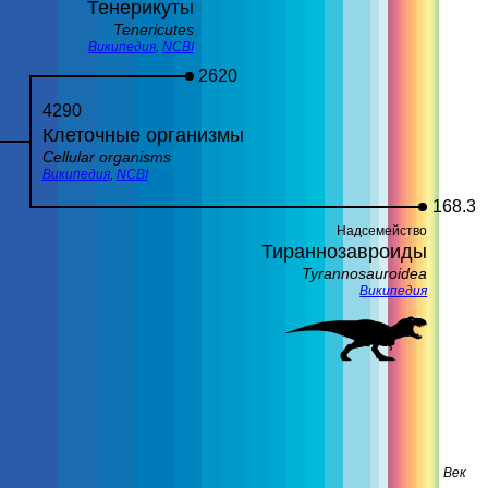
Тенерикуты
Tenericutes
Википедия
,
NCBI
2620
4290
Клеточные организмы
Сellular organisms
Википедия
,
NCBI
168.3
Надсемейство
Тираннозавроиды
Tyrannosauroidea
Википедия
Век