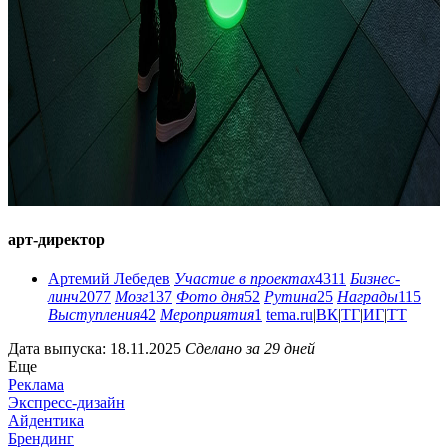
арт-директор
Артемий Лебедев
Участие в проектах
4311
Бизнес-
линч
2077
Мозг
137
Фото дня
52
Рутина
25
Награды
115
Выступления
42
Мероприятия
1
tema.ru
|
ВК
|
ТГ
|
ИГ
|
ТТ
Дата выпуска: 18.11.2025
Сделано за 29 дней
Еще
Реклама
Экспресс-дизайн
Айдентика
Брендинг