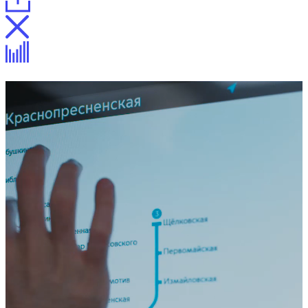
Вагонная инфосистема для СКБ
«Квант»
Описание
Описание
Процесс
Отзыв