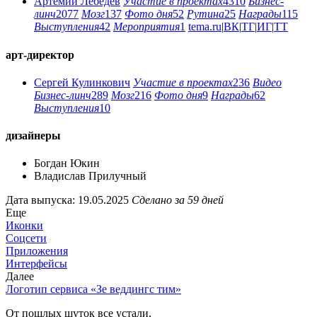
Артемий Лебедев
Участие в проектах
4310
Бизнес-
линч
2077
Мозг
137
Фото дня
52
Рутина
25
Награды
115
Выступления
42
Мероприятия
1
tema.ru
|
ВК
|
ТГ
|
ИГ
|
ТТ
арт-директор
Сергей Кулинкович
Участие в проектах
236
Видео
Бизнес-линч
289
Мозг
216
Фото дня
9
Награды
62
Выступления
10
дизайнеры
Богдан Юкин
Владислав Прилучный
Дата выпуска: 19.05.2025
Сделано за 59 дней
Еще
Иконки
Соцсети
Приложения
Интерфейсы
Далее
Логотип сервиса «Зе веддингс тим»
От пошлых шуток все устали,