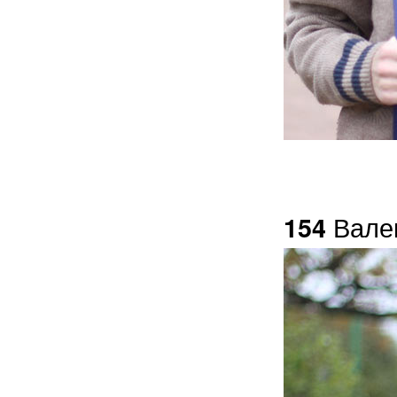
Вале
154