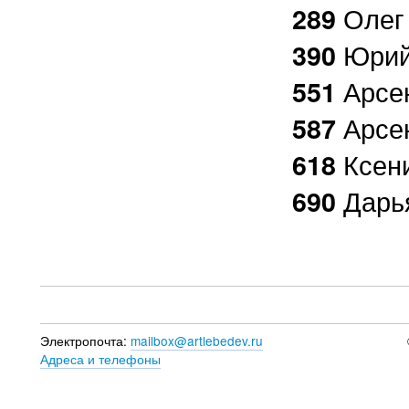
Олег
289
Юрий
390
Арсе
551
Арсе
587
Ксен
618
Дарь
690
Электропочта:
mailbox@artlebedev.ru
Адреса и телефоны