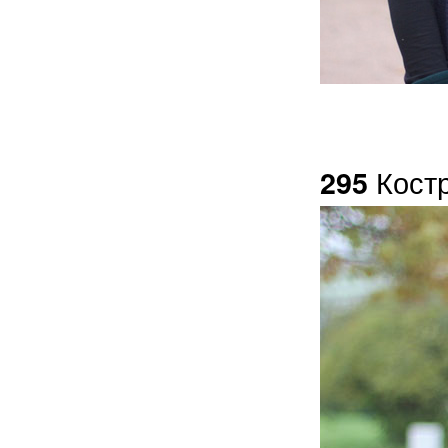
Костр
295