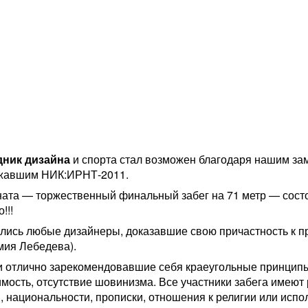
дник дизайна
и спорта стал возможен благодаря нашим за
ржавшим НИК:ИРНТ-2011.
ата — торжественный финальный забег на 71 метр — состо
!!!
лись любые дизайнеры, доказавшие свою причастность к п
мия Лебедева).
 отлично зарекомендовавшие себя краеугольные принци
имость, отсутствие шовинизма. Все участники забега имеют
, национальности, прописки, отношения к религии или испо