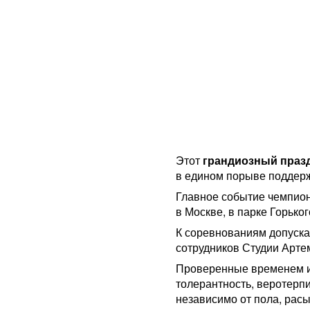
Этот
грандиозный праз
в едином порыве подде
Главное событие чемпион
в Москве, в парке Горького
К соревнованиям допуска
сотрудников Студии Арте
Проверенные временем и
толерантность, веротерп
независимо от пола, расы