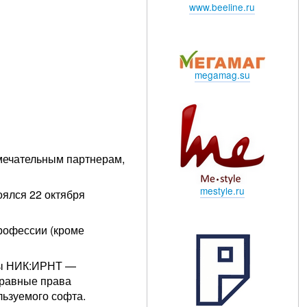
www.beeline.ru
megamag.su
мечательным партнерам,
mestyle.ru
ялся 22 октября
рофессии (кроме
пы НИК:ИРНТ —
 равные права
льзуемого софта.