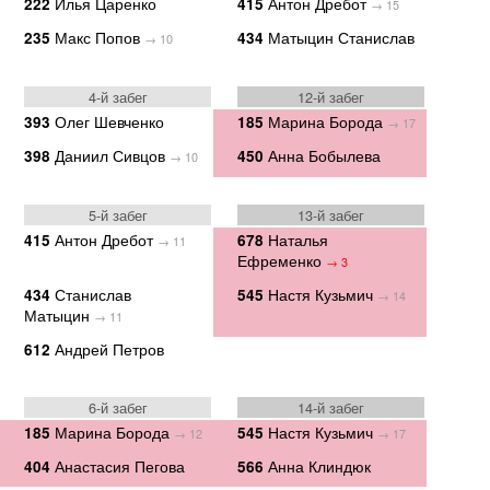
Илья Царенко
Антон Дребот
222
415
→ 15
Макс Попов
Матыцин Станислав
235
434
→ 10
4-й забег
12-й забег
Олег Шевченко
Марина Борода
393
185
→ 17
Даниил Сивцов
Анна Бобылева
398
450
→ 10
5-й забег
13-й забег
Антон Дребот
Наталья
415
678
→ 11
Ефременко
→ 3
Станислав
Настя Кузьмич
434
545
→ 14
Матыцин
→ 11
Андрей Петров
612
6-й забег
14-й забег
Марина Борода
Настя Кузьмич
185
545
→ 12
→ 17
Анастасия Пегова
Анна Клиндюк
404
566