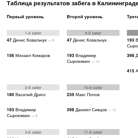
Таблица результатов забега в Калининград
Первый уровень
Второй уровень
Трет
1-й забег
9-й забег
Денис Ковальчук
Денис Ковальчук
В
47
47
193
→ 9
Сыро
Михаил Комаров
Владимир
Д
156
193
398
Сыроежкин
→ 15
А
415
2-й забег
10-й забег
Василий Дриго
Макс Попов
180
235
Владимир
Даниил Сивцов
193
398
→ 15
Сыроежкин
→ 9
3-й забег
11-й забег