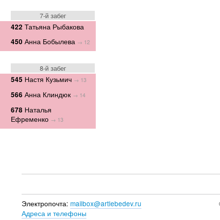
7-й забег
Татьяна Рыбакова
422
Анна Бобылева
450
→ 12
8-й забег
Настя Кузьмич
545
→ 13
Анна Клиндюк
566
→ 14
Наталья
678
Ефременко
→ 13
Электропочта:
mailbox@artlebedev.ru
Адреса и телефоны