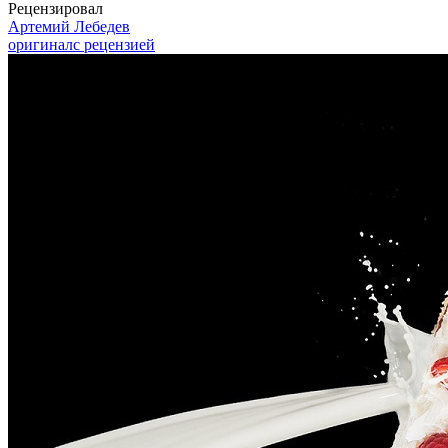
Рецензировал
Артемий Лебедев
оригинал
с рецензией