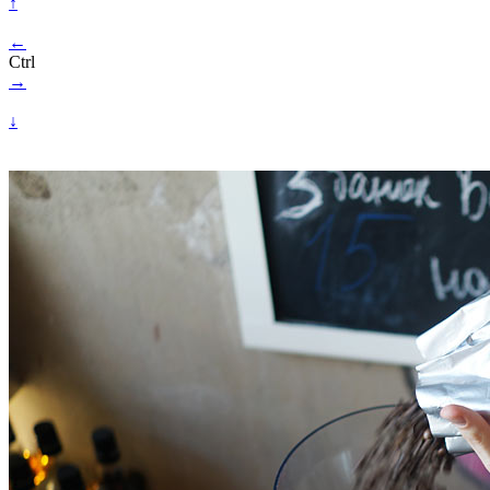
↑
←
Ctrl
→
↓