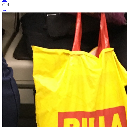
Ctrl
→