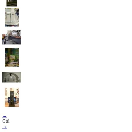
←
Ctrl
→