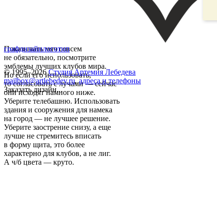
Показывать мяч совсем
графдизайн
логотип
не обязательно, посмотрите
эмблемы лучших клубов мира.
© 1995–2026
Студия Артемия Лебедева
Но если его использовать,
mailbox@artlebedev.ru
,
адреса и телефоны
то согласовать с лучами — сейчас
Заказать дизайн...
они исходят намного ниже.
Уберите телебашню. Использовать
здания и сооружения для намека
на город — не лучшее решение.
Уберите заострение снизу, а еще
лучше не стремитесь вписать
в форму щита, это более
характерно для клубов, а не лиг.
А ч/б цвета — круто.