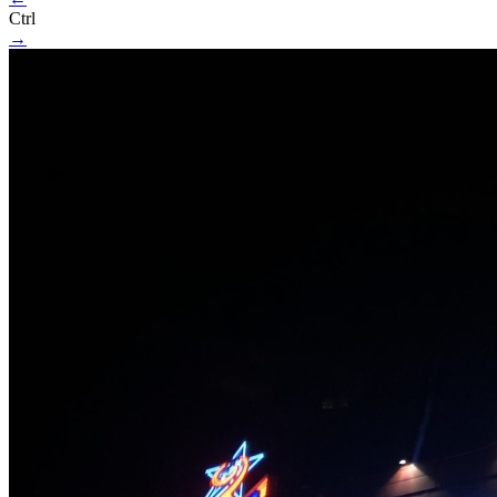
Ctrl
→