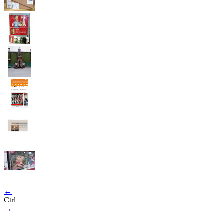
←
Ctrl
→