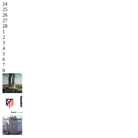
24
25
26
27
28
1
2
3
4
5
6
7
8