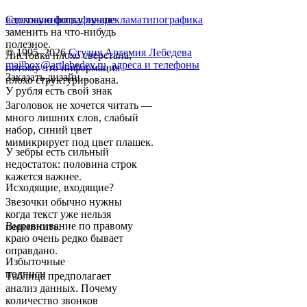
Стоковую фотку лучше
верстка
инфографика
реклама
типографика
заменить на что-нибудь
полезное.
© 1995–2026
Студия Артемия Лебедева
Листовка плохо сверстана,
mailbox@artlebedev.ru
,
адреса и телефоны
потому что информация
Заказать дизайн...
плохо структурирована.
У рубля есть свой знак
Заголовок не хочется читать —
много лишних слов, слабый
набор, синий цвет
мимикрирует под цвет плашек.
У зебры есть сильный
недостаток: половина строк
кажется важнее.
Исходящие, входящие?
Звезочки обычно нужны
когда текст уже нельзя
Выравнивание по правому
переписать.
краю очень редко бывает
оправдано.
Избыточные
подписи
Таблица предполагает
анализ данных. Почему
количество звонков