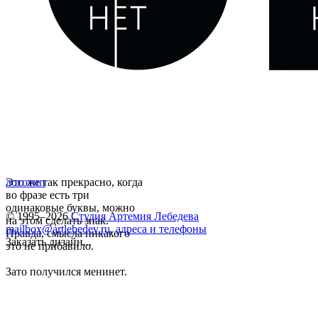
Это же так прекрасно, когда
логотип
во фразе есть три
одинаковые буквы, можно
© 1995–2026
Студия Артемия Лебедева
на этом сделать знак.
mailbox@artlebedev.ru
,
адреса и телефоны
Правда, смысла никакого
Заказать дизайн...
это не прибавило.
Зато получился менинет.