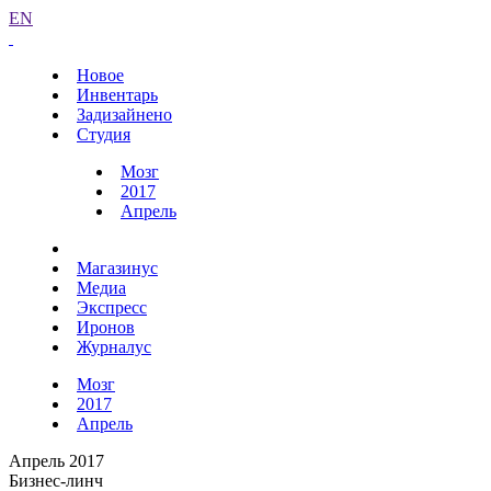
EN
Новое
Инвентарь
Задизайнено
Студия
Мозг
2017
Апрель
Магазинус
Медиа
Экспресс
Иронов
Журналус
Мозг
2017
Апрель
Апрель 2017
Бизнес-линч