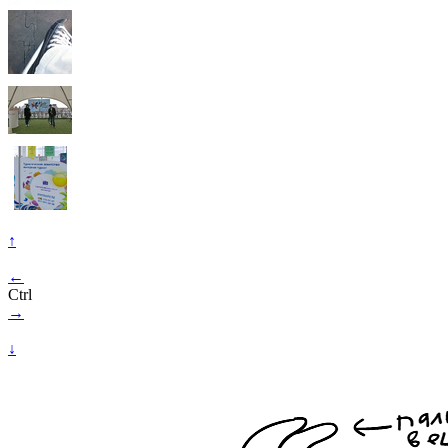
↑
←
Ctrl
→
↓