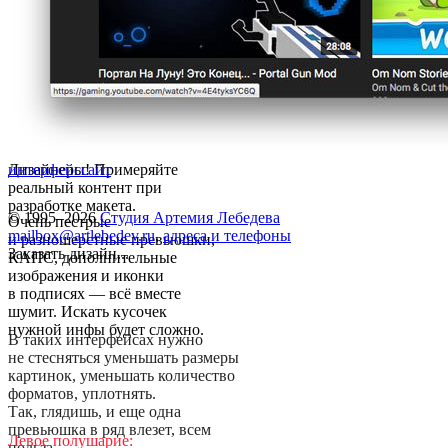
Дизайнеры! Примеряйте
интерфейс
сайт
реальный контент при
разработке макета.
© 1995–2026
Студия Артемия Лебедева
Очень пестрые
mailbox@artlebedev.ru
,
адреса и телефоны
и разношерстные превьюшки,
Заказать дизайн...
КАПС, дополнительные
изображения и иконки
в подписях — всё вместе
шумит. Искать кусочек
нужной инфы будет сложно.
В таких интерфейсах нужно
не стесняться уменьшать размеры
картинок, уменьшать количество
форматов, уплотнять.
Так, глядишь, и еще одна
превьюшка в ряд влезет, всем
Левое полушарие:
польза