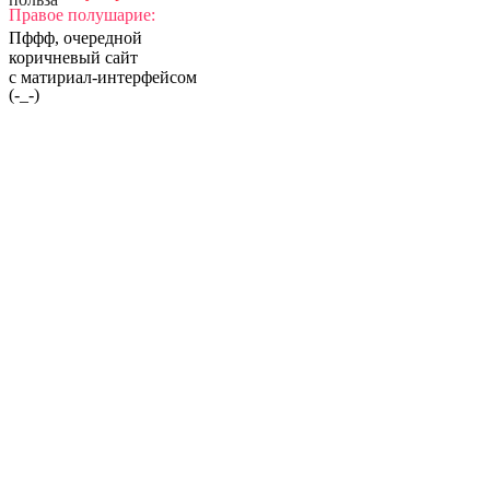
Правое полушарие:
Пффф, очередной
коричневый сайт
с матириал-интерфейсом
(-_-)