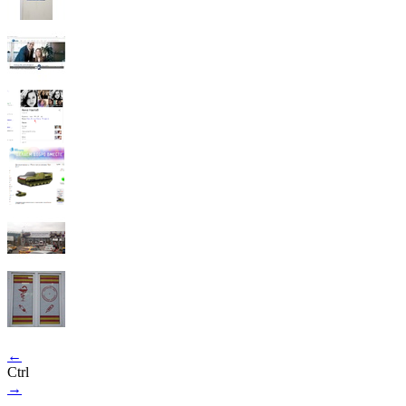
←
Ctrl
→