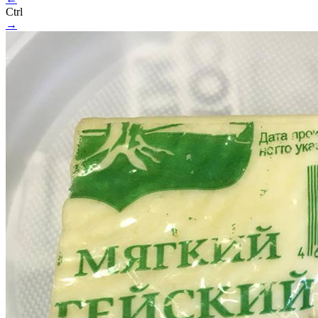
Ctrl
→