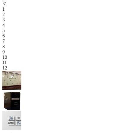
31
1
2
3
4
5
6
7
8
9
10
11
12