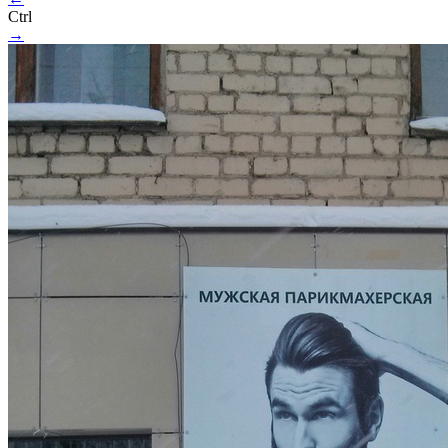
Ctrl
→