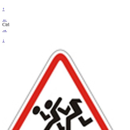
↑
←
Ctrl
→
↓