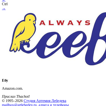
Ctrl
→
Ебу
Amazon.com.
Прислал Thachot!
© 1995–2026
Студия Артемия Лебедева
mailbox@artlebedev.ru
,
адреса и телефоны