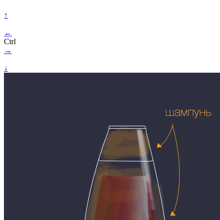
↑
←
Ctrl
→
↓