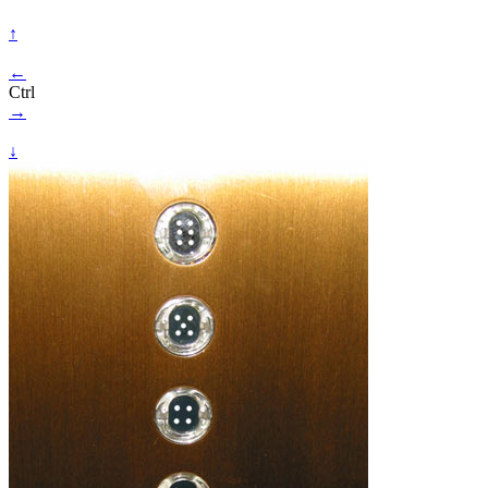
↑
←
Ctrl
→
↓