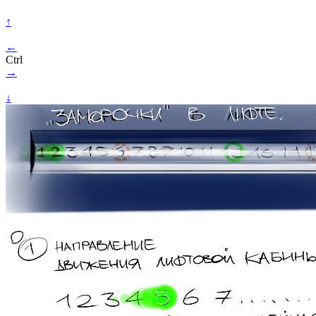
↑
←
Ctrl
→
↓