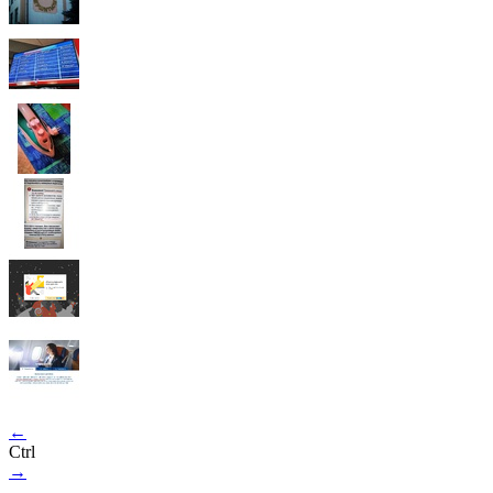
←
Ctrl
→