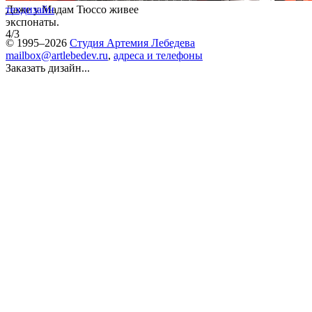
Даже у Мадам Тюссо живее
техдизайн
экспонаты.
4/3
© 1995–2026
Студия Артемия Лебедева
mailbox@artlebedev.ru
,
адреса и телефоны
Заказать дизайн...