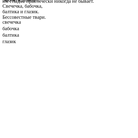
им стыдно практически никогда не бывает.
Свечечка, бабочка,
балтика и глазик.
Бессовестные твари.
свечечка
бабочка
балтика
глазик