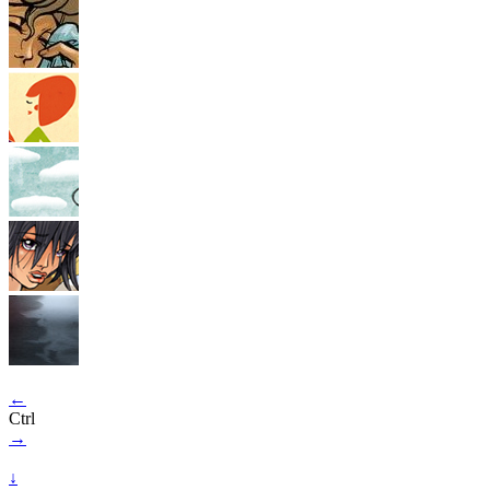
←
Ctrl
→
↓