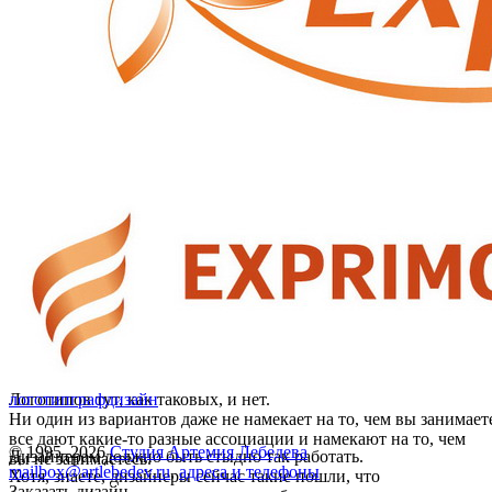
Логотипов тут, как таковых, и нет.
логотип
графдизайн
Ни один из вариантов даже не намекает на то, чем вы занимает
все дают какие-то разные ассоциации и намекают на то, чем
© 1995–2026
Студия Артемия Лебедева
Дизайнерам должно быть стыдно так работать.
вы не занимаетесь.
mailbox@artlebedev.ru
,
адреса и телефоны
Хотя, знаете, дизайнеры сейчас такие пошли, что
Заказать дизайн...