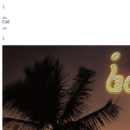
↑
←
Ctrl
→
↓