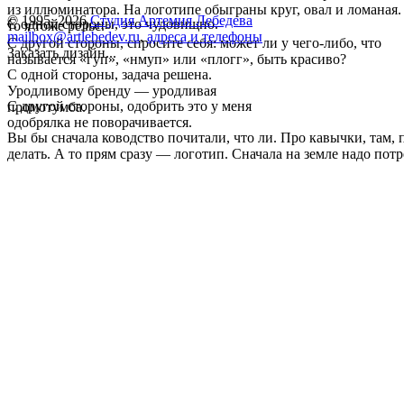
из иллюминатора. На логотипе обыграны круг, овал и ломаная. 
© 1995–2026
Студия Артемия Лебедева
С одной стороны, это чудовищно.
то я тоже рельс.
mailbox@artlebedev.ru
,
адреса и телефоны
С другой стороны, спросите себя: может ли у чего-либо, что
Заказать дизайн...
называется «гуп», «нмуп» или «плогг», быть красиво?
С одной стороны, задача решена.
Уродливому бренду — уродливая
С другой стороны, одобрить это у меня
промотумба.
одобрялка не поворачивается.
Вы бы сначала ководство почитали, что ли. Про кавычки, там, 
делать. А то прям сразу — логотип. Сначала на земле надо потр