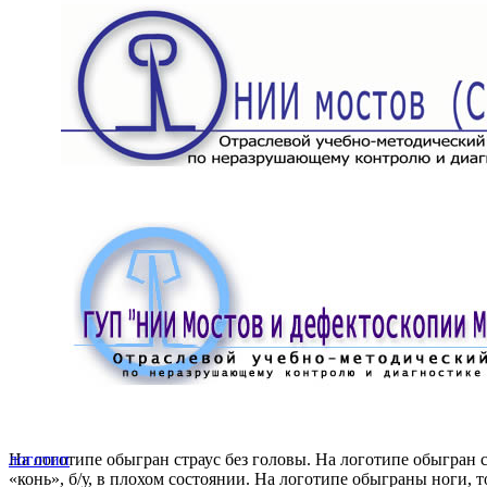
На логотипе обыгран страус без головы. На логотипе обыгран
логотип
«конь», б/у, в плохом состоянии. На логотипе обыграны ноги, 