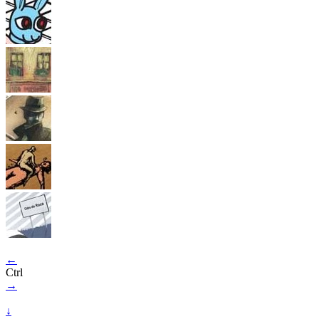
←
Ctrl
→
↓