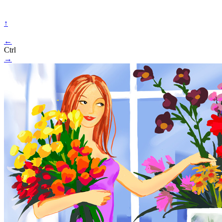
↑
←
Ctrl
→