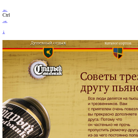
←
Ctrl
→
↓