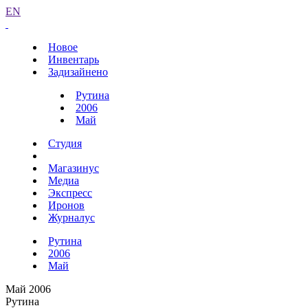
EN
Новое
Инвентарь
Задизайнено
Рутина
2006
Май
Студия
Магазинус
Медиа
Экспресс
Иронов
Журналус
Рутина
2006
Май
Май 2006
Рутина